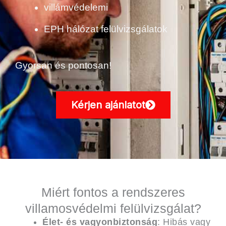
villámvédelemi
EPH hálózat felülvizsgálatok
Gyorsan és pontosan!
Kérjen ajánlatot
Miért fontos a rendszeres
villamosvédelmi felülvizsgálat?
Élet- és vagyonbiztonság
: Hibás vagy