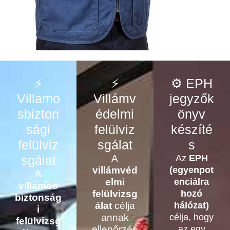
⚡
⚡
⚙️ EPH
Villamo
Villámv
jegyzők
sbizton
édelmi
önyv
sági
felülviz
készíté
felülviz
sgálat
s
sgálat
A
Az
EPH
villámvéd
(egyenpot
A
elmi
enciálra
villamos
felülvizsg
hozó
biztonság
álat
célja
hálózat)
i
annak
célja, hogy
felülvizsg
ellenőrzés
az egy