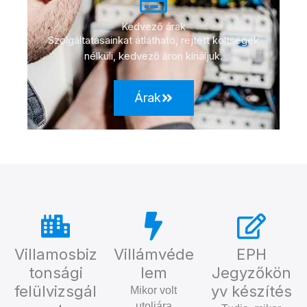
Kedvező árak
Szolgáltatásainkat átlátható, rejtett költségek
nélküli, kedvező áron kínáljuk.
Árak
Villamosbiz
Villámvéde
EPH
tonsági
lem
Jegyzőkön
felülvizsgál
yv készítés
Mikor volt
utoljára