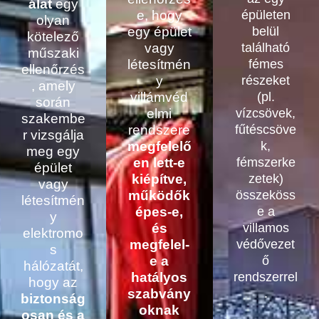
álat
egy
e, hogy
épületen
olyan
egy épület
belül
kötelező
vagy
található
műszaki
létesítmén
fémes
ellenőrzés
y
részeket
, amely
villámvéd
(pl.
során
elmi
vízcsövek,
szakembe
rendszere
fűtéscsöve
r vizsgálja
megfelelő
k,
meg egy
en lett-e
fémszerke
épület
kiépítve,
zetek)
vagy
működők
összeköss
létesítmén
épes-e,
e a
y
és
villamos
elektromo
megfelel-
védővezet
s
e a
ő
hálózatát,
hatályos
rendszerrel
hogy az
szabvány
.
biztonság
oknak
osan és a