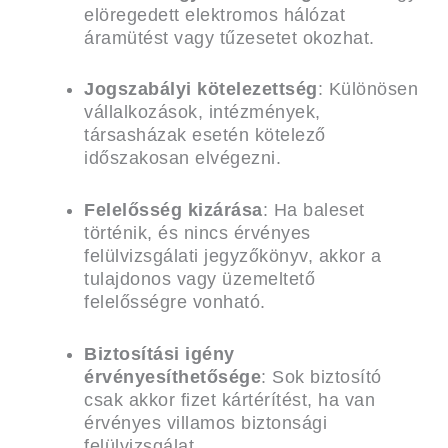
elöregedett elektromos hálózat
áramütést vagy tűzesetet okozhat.
Jogszabályi kötelezettség
: Különösen
vállalkozások, intézmények,
társasházak esetén kötelező
időszakosan elvégezni.
Felelősség kizárása
: Ha baleset
történik, és nincs érvényes
felülvizsgálati jegyzőkönyv, akkor a
tulajdonos vagy üzemeltető
felelősségre vonható.
Biztosítási igény
érvényesíthetősége
: Sok biztosító
csak akkor fizet kártérítést, ha van
érvényes villamos biztonsági
felülvizsgálat.