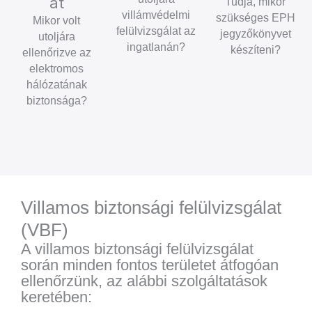
at
Tudja, mikor
villámvédelmi
szükséges EPH
Mikor volt
felülvizsgálat az
jegyzőkönyvet
utoljára
ingatlanán?
készíteni?
ellenőrizve az
elektromos
hálózatának
biztonsága?
Villamos biztonsági felülvizsgálat
(VBF)
A villamos biztonsági felülvizsgálat
során minden fontos területet átfogóan
ellenőrzünk, az alábbi szolgáltatások
keretében: