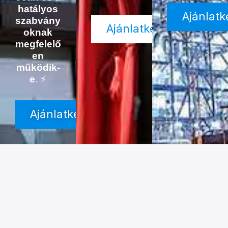
hatályos
Ajánlatk
szabvány
Ajánlatkérés
oknak
megfelelő
en
működik-
e
. ⚡
Ajánlatkérés