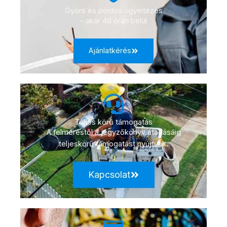
Gyors és pontos ügyintézés
– akár 48 órán belül
Ajánlatkérés
Teljes körű támogatás
A felméréstől a jegyzőkönyv átadásáig
teljeskörű támogatást nyújtunk.
Kapcsolat