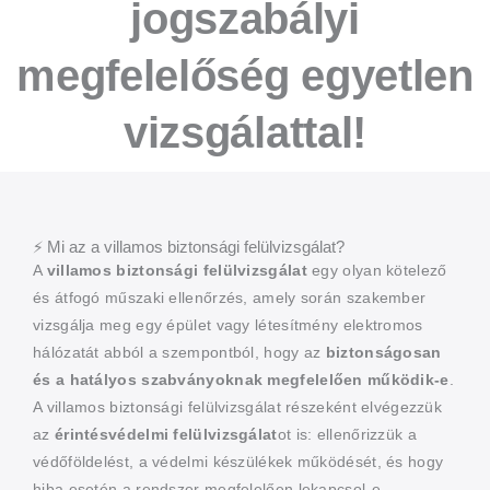
jogszabályi
megfelelőség egyetlen
vizsgálattal!
⚡ Mi az a villamos biztonsági felülvizsgálat?
A
villamos biztonsági felülvizsgálat
egy olyan kötelező
és átfogó műszaki ellenőrzés, amely során szakember
vizsgálja meg egy épület vagy létesítmény elektromos
hálózatát abból a szempontból, hogy az
biztonságosan
és a hatályos szabványoknak megfelelően működik-e
.
A villamos biztonsági felülvizsgálat részeként elvégezzük
az
érintésvédelmi felülvizsgálat
ot is: ellenőrizzük a
védőföldelést, a védelmi készülékek működését, és hogy
hiba esetén a rendszer megfelelően lekapcsol-e.