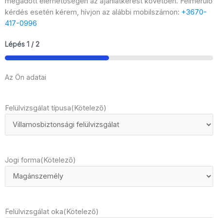
megadott elérhetőségén az ajánlatkérést követően. Felmerülő
kérdés esetén kérem, hívjon az alábbi mobilszámon:
+3670-
417-0996
Lépés
1
/
2
50%
Az Ön adatai
Felülvizsgálat típusa
(Kötelező)
Jogi forma
(Kötelező)
Felülvizsgálat oka
(Kötelező)