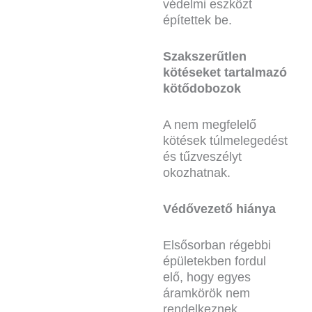
védelmi eszközt
építettek be.
Szakszerűtlen
kötéseket tartalmazó
kötődobozok
A nem megfelelő
kötések túlmelegedést
és tűzveszélyt
okozhatnak.
Védővezető hiánya
Elsősorban régebbi
épületekben fordul
elő, hogy egyes
áramkörök nem
rendelkeznek