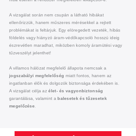
A vizsgálat során nem csupán a látható hibákat
ellenőrizzük, hanem műszeres mérésekkel a rejtett
problémákat is feltárjuk. Egy elöregedett vezeték, hibás
földelés vagy hiányzó áram-védőkapcsoló hosszú ideig
észrevétlen maradhat, miközben komoly áramütési vagy
tűzveszélyt jelenthet!
A villamos hálózat megfelelő állapota nemcsak a
jogszabályi megfelelőség
miatt fontos, hanem az
ingatlanban élők és dolgozók biztonsága érdekében is.
A vizsgálat célja az
élet- és vagyonbiztonság
garantálása, valamint a
balesetek és tűzesetek
megelőzése
.