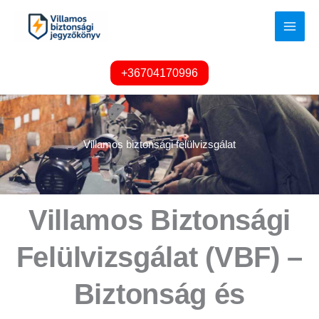
Skip
to
content
+36704170996
Villamos biztonsági felülvizsgálat
Villamos Biztonsági
Felülvizsgálat (VBF) –
Biztonság és