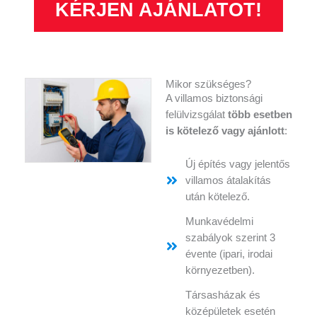
KÉRJEN AJÁNLATOT!
Mikor szükséges?
A villamos biztonsági
felülvizsgálat
több esetben
is kötelező vagy ajánlott
:
Új építés vagy jelentős
villamos átalakítás
után kötelező.
Munkavédelmi
szabályok szerint 3
évente (ipari, irodai
környezetben).
Társasházak és
középületek esetén