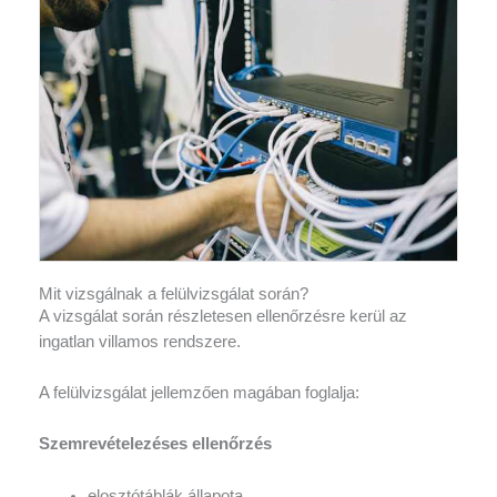
Mit vizsgálnak a felülvizsgálat során?
A vizsgálat során részletesen ellenőrzésre kerül az
ingatlan villamos rendszere.
A felülvizsgálat jellemzően magában foglalja:
Szemrevételezéses ellenőrzés
elosztótáblák állapota,